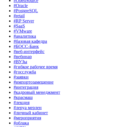
#OpenSource
#Oracle
#PostgreSQL
#retail
#RP Server
#SaaS
#VMware
#аналитика
#базовая кафедра
#БОСС-Банк
#веб-интерфейс
#вебинар
#ВУЗы
#гибкое рабочее время
#госслужба
#заявки
#импортозамещение
#интеграция
#кадровый менеджмент
#красмаш
#лекция
#леруа мерлен
#личный кабинет
#мероприятия
#облака