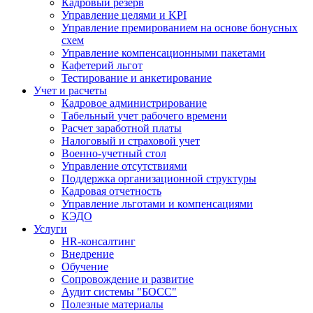
Кадровый резерв
Управление целями и KPI
Управление премированием на основе бонусных
схем
Управление компенсационными пакетами
Кафетерий льгот
Тестирование и анкетирование
Учет и расчеты
Кадровое администрирование
Табельный учет рабочего времени
Расчет заработной платы
Налоговый и страховой учет
Военно-учетный стол
Управление отсутствиями
Поддержка организационной структуры
Кадровая отчетность
Управление льготами и компенсациями
КЭДО
Услуги
HR-консалтинг
Внедрение
Обучение
Сопровождение и развитие
Аудит системы "БОСС"
Полезные материалы