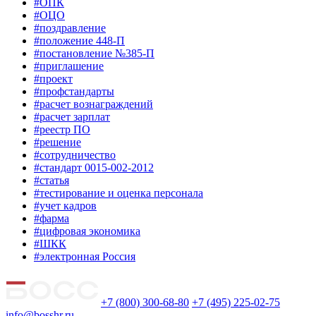
#ОПК
#ОЦО
#поздравление
#положение 448-П
#постановление №385-П
#приглашение
#проект
#профстандарты
#расчет вознаграждений
#расчет зарплат
#реестр ПО
#решение
#сотрудничество
#стандарт 0015-002-2012
#статья
#тестирование и оценка персонала
#учет кадров
#фарма
#цифровая экономика
#ШКК
#электронная Россия
+7 (800) 300-68-80
+7 (495) 225-02-75
info@bosshr.ru