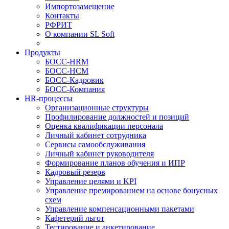
Импортозамещение
Контакты
РФРИТ
О компании SL Soft
Продукты
БОСС-HRM
БОСС-HCM
БОСС-Кадровик
БОСС-Компания
HR-процессы
Организационные структуры
Профилирование должностей и позиций
Оценка квалификации персонала
Личный кабинет сотрудника
Сервисы самообслуживания
Личный кабинет руководителя
Формирование планов обучения и ИПР
Кадровый резерв
Управление целями и KPI
Управление премированием на основе бонусных
схем
Управление компенсационными пакетами
Кафетерий льгот
Тестирование и анкетирование