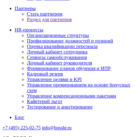
Партнеры
Стать партнером
Раздел для партнеров
HR-процессы
Организационные структуры
Профилирование должностей и позиций
Оценка квалификации персонала
Личный кабинет сотрудника
Сервисы самообслуживания
Личный кабинет руководителя
Формирование планов обучения и ИПР
Кадровый резерв
Управление целями и KPI
Управление премированием на основе бонусных
схем
Управление компенсационными пакетами
Кафетерий льгот
Тестирование и анкетирование
Блог
+7 (495) 225-02-75
info@bosshr.ru