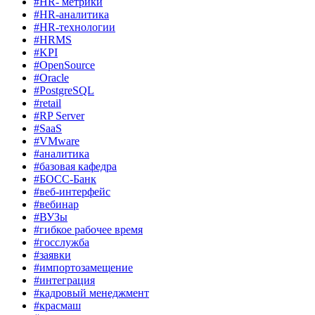
#HR- метрики
#HR-аналитика
#HR-технологии
#HRMS
#KPI
#OpenSource
#Oracle
#PostgreSQL
#retail
#RP Server
#SaaS
#VMware
#аналитика
#базовая кафедра
#БОСС-Банк
#веб-интерфейс
#вебинар
#ВУЗы
#гибкое рабочее время
#госслужба
#заявки
#импортозамещение
#интеграция
#кадровый менеджмент
#красмаш