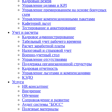
Кадровый резерв
Управление целями и KPI
Управление премированием на основе бонусных
схем
Управление компенсационными пакетами
Кафетерий льгот
Тестирование и анкетирование
Учет и расчеты
Кадровое администрирование
Табельный учет рабочего времени
Расчет заработной платы
Налоговый и страховой учет
Военно-учетный стол
Управление отсутствиями
Поддержка организационной структуры
Кадровая отчетность
Управление льготами и компенсациями
КЭДО
Услуги
HR-консалтинг
Внедрение
Обучение
Сопровождение и развитие
Аудит системы "БОСС"
Полезные материалы