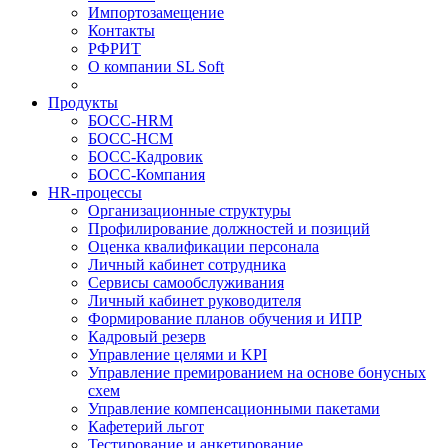
Импортозамещение
Контакты
РФРИТ
О компании SL Soft
Продукты
БОСС-HRM
БОСС-HCM
БОСС-Кадровик
БОСС-Компания
HR-процессы
Организационные структуры
Профилирование должностей и позиций
Оценка квалификации персонала
Личный кабинет сотрудника
Сервисы самообслуживания
Личный кабинет руководителя
Формирование планов обучения и ИПР
Кадровый резерв
Управление целями и KPI
Управление премированием на основе бонусных
схем
Управление компенсационными пакетами
Кафетерий льгот
Тестирование и анкетирование