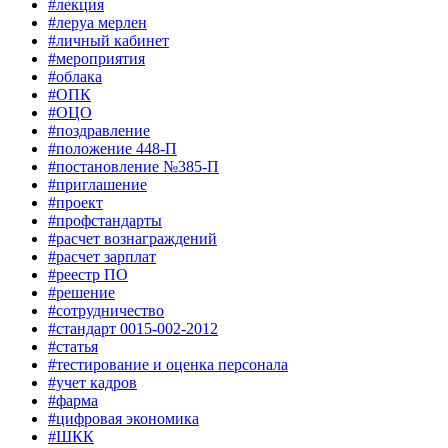
#лекция
#леруа мерлен
#личный кабинет
#мероприятия
#облака
#ОПК
#ОЦО
#поздравление
#положение 448-П
#постановление №385-П
#приглашение
#проект
#профстандарты
#расчет вознаграждений
#расчет зарплат
#реестр ПО
#решение
#сотрудничество
#стандарт 0015-002-2012
#статья
#тестирование и оценка персонала
#учет кадров
#фарма
#цифровая экономика
#ШКК